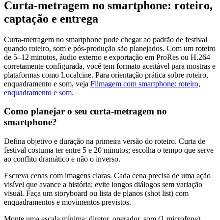
Curta-metragem no smartphone: roteiro,
captação e entrega
Curta-metragem no smartphone pode chegar ao padrão de festival
quando roteiro, som e pós-produção são planejados. Com um roteiro
de 5–12 minutos, áudio externo e exportação em ProRes ou H.264
corretamente configurada, você tem formato aceitável para mostras e
plataformas como Localcine. Para orientação prática sobre roteiro,
enquadramento e som, veja
Filmagem com smartphone: roteiro,
enquadramento e som
.
Como planejar o seu curta-metragem no
smartphone?
Defina objetivo e duração na primeira versão do roteiro. Curta de
festival costuma ter entre 5 e 20 minutos; escolha o tempo que serve
ao conflito dramático e não o inverso.
Escreva cenas com imagens claras. Cada cena precisa de uma ação
visível que avance a história; evite longos diálogos sem variação
visual. Faça um storyboard ou lista de planos (shot list) com
enquadramentos e movimentos previstos.
Monte uma escala mínima: diretor, operador, som (1 microfone),