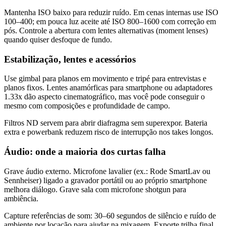
Mantenha ISO baixo para reduzir ruído. Em cenas internas use ISO
100–400; em pouca luz aceite até ISO 800–1600 com correção em
pós. Controle a abertura com lentes alternativas (moment lenses)
quando quiser desfoque de fundo.
Estabilização, lentes e acessórios
Use gimbal para planos em movimento e tripé para entrevistas e
planos fixos. Lentes anamórficas para smartphone ou adaptadores
1.33x dão aspecto cinematográfico, mas você pode conseguir o
mesmo com composições e profundidade de campo.
Filtros ND servem para abrir diafragma sem superexpor. Bateria
extra e powerbank reduzem risco de interrupção nos takes longos.
Áudio: onde a maioria dos curtas falha
Grave áudio externo. Microfone lavalier (ex.: Rode SmartLav ou
Sennheiser) ligado a gravador portátil ou ao próprio smartphone
melhora diálogo. Grave sala com microfone shotgun para
ambiência.
Capture referências de som: 30–60 segundos de silêncio e ruído de
ambiente por locação para ajudar na mixagem. Exporte trilha final