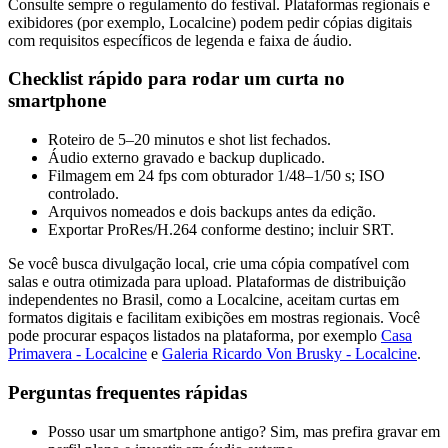
Consulte sempre o regulamento do festival. Plataformas regionais e
exibidores (por exemplo, Localcine) podem pedir cópias digitais
com requisitos específicos de legenda e faixa de áudio.
Checklist rápido para rodar um curta no
smartphone
Roteiro de 5–20 minutos e shot list fechados.
Áudio externo gravado e backup duplicado.
Filmagem em 24 fps com obturador 1/48–1/50 s; ISO
controlado.
Arquivos nomeados e dois backups antes da edição.
Exportar ProRes/H.264 conforme destino; incluir SRT.
Se você busca divulgação local, crie uma cópia compatível com
salas e outra otimizada para upload. Plataformas de distribuição
independentes no Brasil, como a Localcine, aceitam curtas em
formatos digitais e facilitam exibições em mostras regionais. Você
pode procurar espaços listados na plataforma, por exemplo
Casa
Primavera - Localcine
e
Galeria Ricardo Von Brusky - Localcine
.
Perguntas frequentes rápidas
Posso usar um smartphone antigo? Sim, mas prefira gravar em