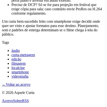
perfil plano e investir em áudio externo.
Preciso de DCP? Só se for para projeção em festival que
exige cópia para sala; caso contrário envie ProRes ou H.264
conforme regulamento.
Um curta bem-sucedido feito com smartphone exige decidir onde
quer ser visto e ajustar formatos para esse destino. Planejamento,
som e padrões de entrega determinam se o filme chega à tela do
público.
Tags
áudio
curta-metragem
edição
filmagem
localcine
smartphone
videografia
←
Voltar ao acervo
© 2026 Aquele Curta
Acervo
Sobre
RSS