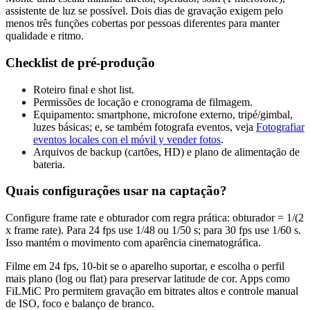
assistente de luz se possível. Dois dias de gravação exigem pelo
menos três funções cobertas por pessoas diferentes para manter
qualidade e ritmo.
Checklist de pré-produção
Roteiro final e shot list.
Permissões de locação e cronograma de filmagem.
Equipamento: smartphone, microfone externo, tripé/gimbal,
luzes básicas; e, se também fotografa eventos, veja
Fotografiar
eventos locales con el móvil y vender fotos
.
Arquivos de backup (cartões, HD) e plano de alimentação de
bateria.
Quais configurações usar na captação?
Configure frame rate e obturador com regra prática: obturador = 1/(2
x frame rate). Para 24 fps use 1/48 ou 1/50 s; para 30 fps use 1/60 s.
Isso mantém o movimento com aparência cinematográfica.
Filme em 24 fps, 10-bit se o aparelho suportar, e escolha o perfil
mais plano (log ou flat) para preservar latitude de cor. Apps como
FiLMiC Pro permitem gravação em bitrates altos e controle manual
de ISO, foco e balanço de branco.