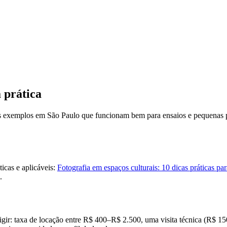
 prática
Dois exemplos em São Paulo que funcionam bem para ensaios e pequenas
ticas e aplicáveis:
Fotografia em espaços culturais: 10 dicas práticas p
.
gir: taxa de locação entre R$ 400–R$ 2.500, uma visita técnica (R$ 15