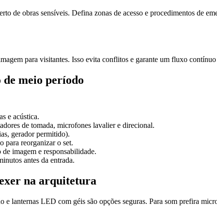
to de obras sensíveis. Defina zonas de acesso e procedimentos de emer
lmagem para visitantes. Isso evita conflitos e garante um fluxo contínu
o de meio período
s e acústica.
tadores de tomada, microfones lavalier e direcional.
as, gerador permitido).
 para reorganizar o set.
 de imagem e responsabilidade.
inutos antes da entrada.
exer na arquitetura
o e lanternas LED com géis são opções seguras. Para som prefira micro