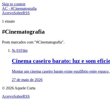
Skip to content
AC · #Cinematografia
Acervo
Sobre
RSS
1 ensaio
#Cinematografia
Posts marcados com "#Cinematografia".
№ 01
Film
Cinema caseiro barato: luz e som efici
Montar um cinema caseiro barato exige equilíbrio entre espaço, 
27 de maio de 2026
© 2026 Aquele Curta
Acervo
Sobre
RSS