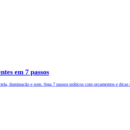
entes em 7 passos
tela, iluminação e som. Siga 7 passos práticos com orçamentos e dicas 