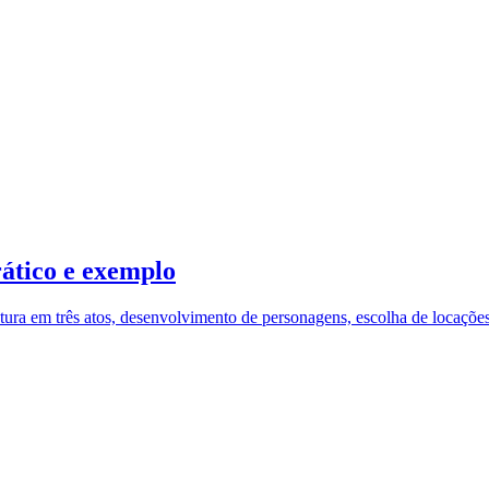
ático e exemplo
utura em três atos, desenvolvimento de personagens, escolha de locações