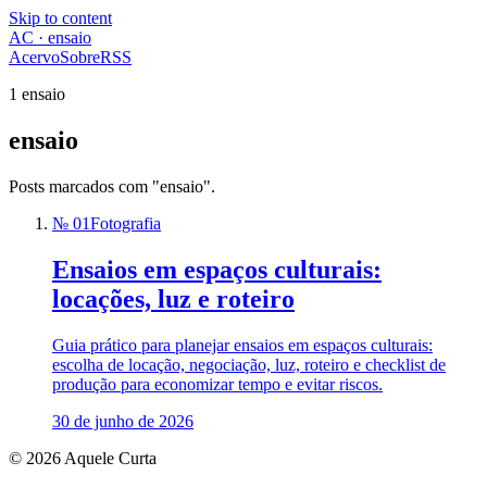
Skip to content
AC · ensaio
Acervo
Sobre
RSS
1 ensaio
ensaio
Posts marcados com "ensaio".
№ 01
Fotografia
Ensaios em espaços culturais:
locações, luz e roteiro
Guia prático para planejar ensaios em espaços culturais:
escolha de locação, negociação, luz, roteiro e checklist de
produção para economizar tempo e evitar riscos.
30 de junho de 2026
© 2026 Aquele Curta