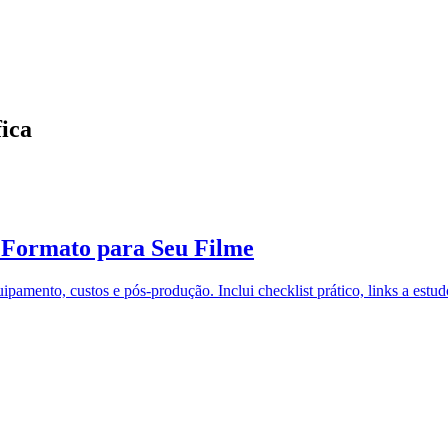
ica
r Formato para Seu Filme
pamento, custos e pós-produção. Inclui checklist prático, links a estu