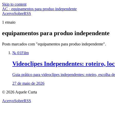
Skip to content
AC · equipamentos para produo independente
Acervo
Sobre
RSS
1 ensaio
equipamentos para produo independente
Posts marcados com "equipamentos para produo independente".
№ 01
Film
Videoclipes Independentes: roteiro, lo
Guia prático para videoclipes independentes: roteiro, escolha d
27 de maio de 2026
© 2026 Aquele Curta
Acervo
Sobre
RSS