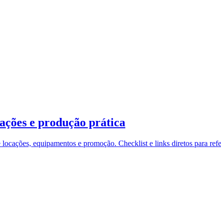
cações e produção prática
e locações, equipamentos e promoção. Checklist e links diretos para ref