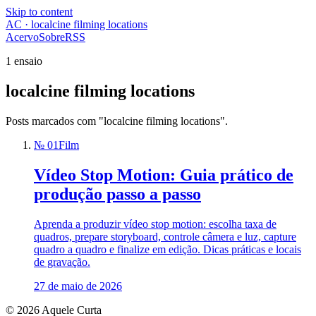
Skip to content
AC · localcine filming locations
Acervo
Sobre
RSS
1 ensaio
localcine filming locations
Posts marcados com "localcine filming locations".
№ 01
Film
Vídeo Stop Motion: Guia prático de
produção passo a passo
Aprenda a produzir vídeo stop motion: escolha taxa de
quadros, prepare storyboard, controle câmera e luz, capture
quadro a quadro e finalize em edição. Dicas práticas e locais
de gravação.
27 de maio de 2026
© 2026 Aquele Curta