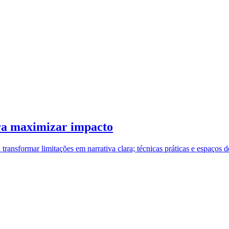
ara maximizar impacto
a transformar limitações em narrativa clara; técnicas práticas e espaços