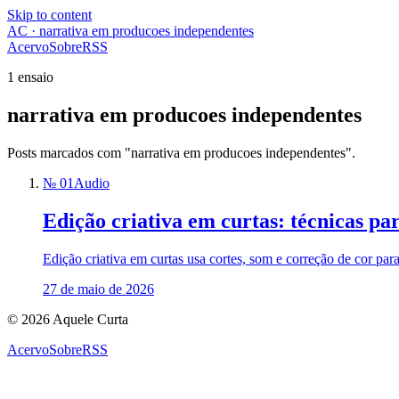
Skip to content
AC · narrativa em producoes independentes
Acervo
Sobre
RSS
1 ensaio
narrativa em producoes independentes
Posts marcados com "narrativa em producoes independentes".
№ 01
Audio
Edição criativa em curtas: técnicas p
Edição criativa em curtas usa cortes, som e correção de cor par
27 de maio de 2026
© 2026 Aquele Curta
Acervo
Sobre
RSS