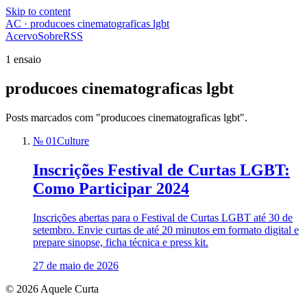
Skip to content
AC · producoes cinematograficas lgbt
Acervo
Sobre
RSS
1 ensaio
producoes cinematograficas lgbt
Posts marcados com "producoes cinematograficas lgbt".
№ 01
Culture
Inscrições Festival de Curtas LGBT:
Como Participar 2024
Inscrições abertas para o Festival de Curtas LGBT até 30 de
setembro. Envie curtas de até 20 minutos em formato digital e
prepare sinopse, ficha técnica e press kit.
27 de maio de 2026
© 2026 Aquele Curta