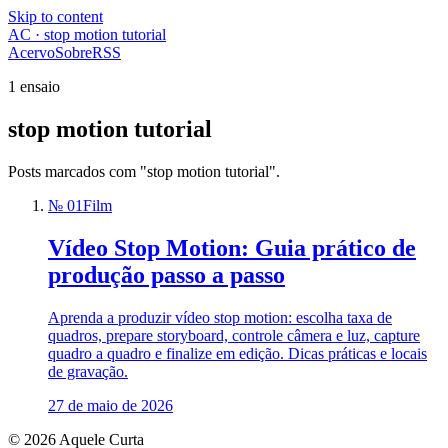
Skip to content
AC · stop motion tutorial
Acervo
Sobre
RSS
1 ensaio
stop motion tutorial
Posts marcados com "stop motion tutorial".
№ 01
Film
Vídeo Stop Motion: Guia prático de
produção passo a passo
Aprenda a produzir vídeo stop motion: escolha taxa de
quadros, prepare storyboard, controle câmera e luz, capture
quadro a quadro e finalize em edição. Dicas práticas e locais
de gravação.
27 de maio de 2026
© 2026 Aquele Curta