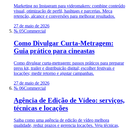
Marketing no Instagram para videomakers: combine conteúdo
visual, otimização de perfil, hashtags e parcerias. Meça
retenção, alcance e conversões para melhorar resultados.
27 de maio de 2026
№ 05
Commercial
Como Divulgar Curta-Metragem:
Guia prático para cineastas
Como divulgar curta-metragem: passos práticos para preparar
press kit, trailer e distribuição digital; escolher festivais e
locações; medir retorno e ajustar campanhas.
27 de maio de 2026
№ 06
Commercial
Agência de Edição de Vídeo: serviços,
técnicas e locações
Saiba como uma agência de edição de vídeo melhora
qualidade, reduz prazos e gerencia locações. Veja técnicas,