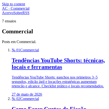
Skip to content
AC · Commercial
Acervo
Sobre
RSS
7 ensaios
Commercial
Posts em Commercial.
№ 01
Commercial
Tendências YouTube Shorts: técnicas,
locais e ferramentas
Tendências YouTube Shorts: ganchos nos primeiros 3–5
segundos, edição ágil e locações estratégicas aumentam
retenção e alcance. Checklist prático e locais recomendados.
27 de maio de 2026
№ 02
Commercial
Como Fazer Curtas de Ficção