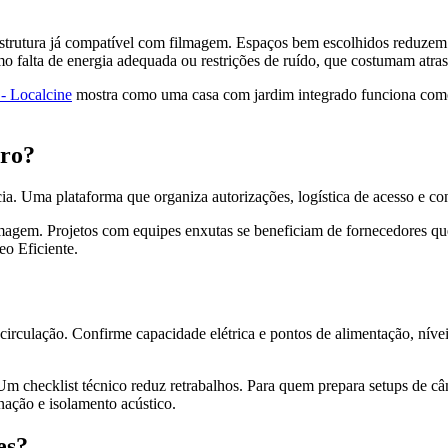
estrutura já compatível com filmagem. Espaços bem escolhidos reduz
o falta de energia adequada ou restrições de ruído, que costumam atra
 - Localcine
mostra como uma casa com jardim integrado funciona como 
iro?
ia. Uma plataforma que organiza autorizações, logística de acesso e c
lmagem. Projetos com equipes enxutas se beneficiam de fornecedores que
eo Eficiente.
 e circulação. Confirme capacidade elétrica e pontos de alimentação, nív
 Um checklist técnico reduz retrabalhos. Para quem prepara setups de 
ação e isolamento acústico.
es?