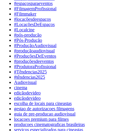
#espaçosparaeventos
#FilmagemProfissional
#Filmmaker
#locaçõesdeespaços
#LocaçõesDeEspaços
#Localcine
#pós-produção
#Pós-Produção
#ProduçãoAudiovisual
#produçãoaudiovisual
#ProduçõesDeEventos
#produçõesdeeventos
#ProdutoraProfissional
#Têndencias2025
#têndencias2025
Audiovisual
cinema
ediçãodevideo
ediçãodevideo
escolha de locais para cineastas
gestao de autorizacoes filmagens
guia de pre-producao audiovisual
locacoes premium para filmes
producoes cinematograficas brasileiras
servicos especializados para cineastas