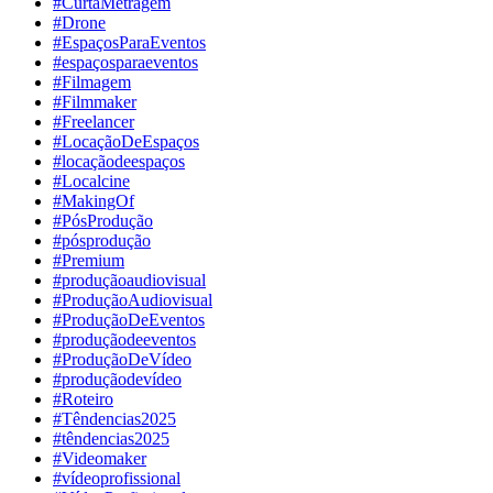
#CurtaMetragem
#Drone
#EspaçosParaEventos
#espaçosparaeventos
#Filmagem
#Filmmaker
#Freelancer
#LocaçãoDeEspaços
#locaçãodeespaços
#Localcine
#MakingOf
#PósProdução
#pósprodução
#Premium
#produçãoaudiovisual
#ProduçãoAudiovisual
#ProduçãoDeEventos
#produçãodeeventos
#ProduçãoDeVídeo
#produçãodevídeo
#Roteiro
#Têndencias2025
#têndencias2025
#Videomaker
#vídeoprofissional