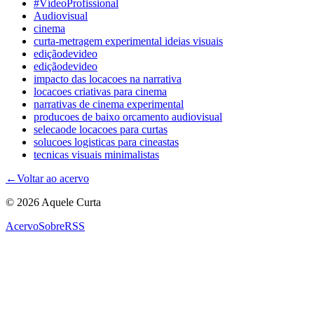
#VídeoProfissional
Audiovisual
cinema
curta-metragem experimental ideias visuais
ediçãodevideo
ediçãodevideo
impacto das locacoes na narrativa
locacoes criativas para cinema
narrativas de cinema experimental
producoes de baixo orcamento audiovisual
selecaode locacoes para curtas
solucoes logisticas para cineastas
tecnicas visuais minimalistas
←
Voltar ao acervo
© 2026 Aquele Curta
Acervo
Sobre
RSS