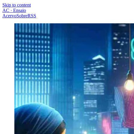
Skip to content
AC · Ensaio
Acervo
Sobre
RSS