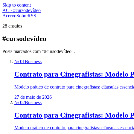
Skip to content
AC · #cursodevídeo
Acervo
Sobre
RSS
28 ensaios
#cursodevídeo
Posts marcados com "#cursodevídeo".
№ 01
Business
Contrato para Cinegrafistas: Modelo 
Modelo prático de contrato para cinegrafistas: cláusulas essenc
27 de maio de 2026
№ 02
Business
Contrato para Cinegrafistas: Modelo 
Modelo prático de contrato para cinegrafistas: cláusulas essenc