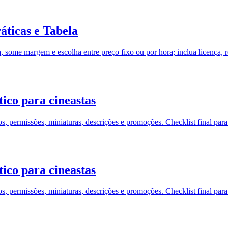
áticas e Tabela
, some margem e escolha entre preço fixo ou por hora; inclua licença, r
ico para cineastas
 permissões, miniaturas, descrições e promoções. Checklist final para e
ico para cineastas
 permissões, miniaturas, descrições e promoções. Checklist final para e