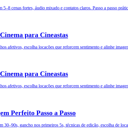
–8 cenas fortes, áudio mixado e contatos claros. Passo a passo prático
o Cinema para Cineastas
tilhos afetivos, escolha locações que reforcem sentimento e alinhe ima
o Cinema para Cineastas
tilhos afetivos, escolha locações que reforcem sentimento e alinhe ima
em Perfeito Passo a Passo
 em 30–90s, gancho nos primeiros 5s, técnicas de edição, escolha de loc