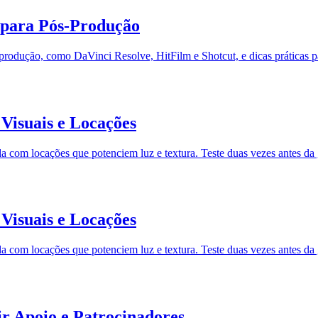
 para Pós-Produção
-produção, como DaVinci Resolve, HitFilm e Shotcut, e dicas práticas p
Visuais e Locações
 com locações que potenciem luz e textura. Teste duas vezes antes da 
Visuais e Locações
 com locações que potenciem luz e textura. Teste duas vezes antes da 
r Apoio e Patrocinadores