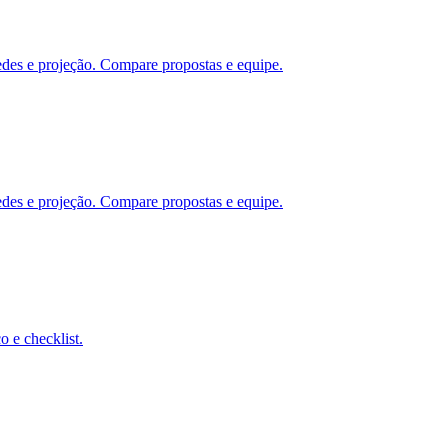
edes e projeção. Compare propostas e equipe.
edes e projeção. Compare propostas e equipe.
 e checklist.