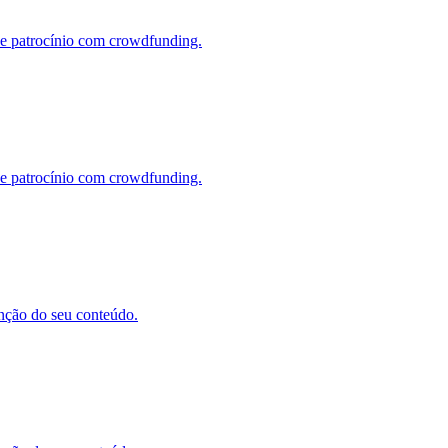
ine patrocínio com crowdfunding.
ine patrocínio com crowdfunding.
enção do seu conteúdo.