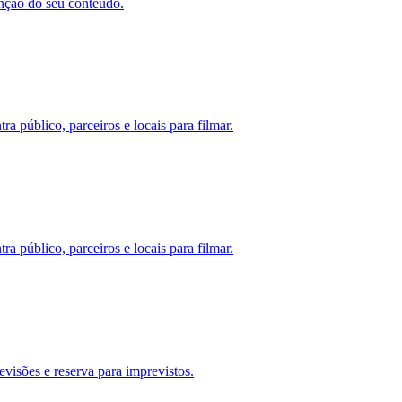
enção do seu conteúdo.
a público, parceiros e locais para filmar.
a público, parceiros e locais para filmar.
evisões e reserva para imprevistos.