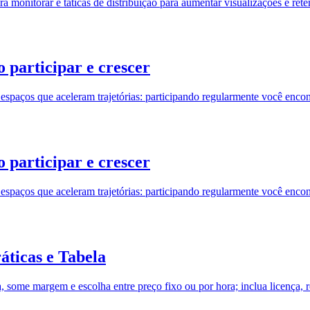
a monitorar e táticas de distribuição para aumentar visualizações e ret
o participar e crescer
espaços que aceleram trajetórias: participando regularmente você encontr
o participar e crescer
espaços que aceleram trajetórias: participando regularmente você encontr
áticas e Tabela
, some margem e escolha entre preço fixo ou por hora; inclua licença, r