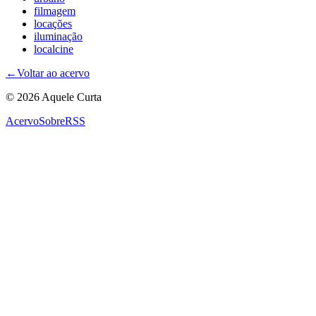
filmagem
locações
iluminação
localcine
←
Voltar ao acervo
© 2026 Aquele Curta
Acervo
Sobre
RSS