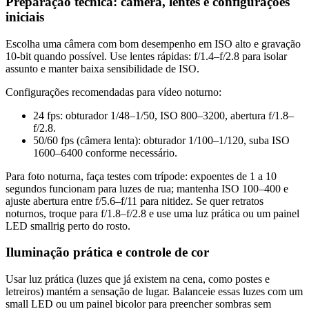
Preparação técnica: câmera, lentes e configurações
iniciais
Escolha uma câmera com bom desempenho em ISO alto e gravação
10-bit quando possível. Use lentes rápidas: f/1.4–f/2.8 para isolar
assunto e manter baixa sensibilidade de ISO.
Configurações recomendadas para vídeo noturno:
24 fps: obturador 1/48–1/50, ISO 800–3200, abertura f/1.8–
f/2.8.
50/60 fps (câmera lenta): obturador 1/100–1/120, suba ISO
1600–6400 conforme necessário.
Para foto noturna, faça testes com trípode: expoentes de 1 a 10
segundos funcionam para luzes de rua; mantenha ISO 100–400 e
ajuste abertura entre f/5.6–f/11 para nitidez. Se quer retratos
noturnos, troque para f/1.8–f/2.8 e use uma luz prática ou um painel
LED smallrig perto do rosto.
Iluminação prática e controle de cor
Usar luz prática (luzes que já existem na cena, como postes e
letreiros) mantém a sensação de lugar. Balanceie essas luzes com um
small LED ou um painel bicolor para preencher sombras sem