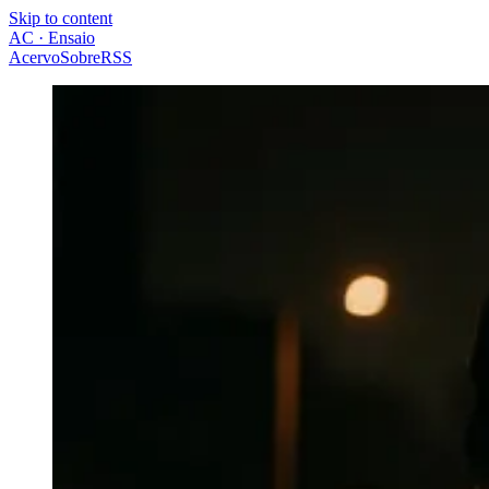
Skip to content
AC · Ensaio
Acervo
Sobre
RSS