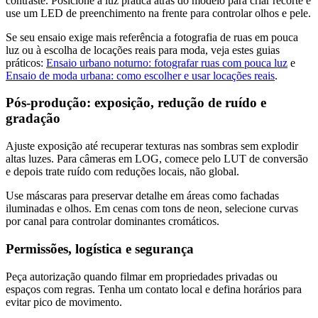
contraste. Posicione a luz prática atrás do modelo para criar recorte e
use um LED de preenchimento na frente para controlar olhos e pele.
Se seu ensaio exige mais referência a fotografia de ruas em pouca
luz ou à escolha de locações reais para moda, veja estes guias
práticos:
Ensaio urbano noturno: fotografar ruas com pouca luz
e
Ensaio de moda urbana: como escolher e usar locações reais
.
Pós-produção: exposição, redução de ruído e
gradação
Ajuste exposição até recuperar texturas nas sombras sem explodir
altas luzes. Para câmeras em LOG, comece pelo LUT de conversão
e depois trate ruído com reduções locais, não global.
Use máscaras para preservar detalhe em áreas como fachadas
iluminadas e olhos. Em cenas com tons de neon, selecione curvas
por canal para controlar dominantes cromáticos.
Permissões, logística e segurança
Peça autorização quando filmar em propriedades privadas ou
espaços com regras. Tenha um contato local e defina horários para
evitar pico de movimento.