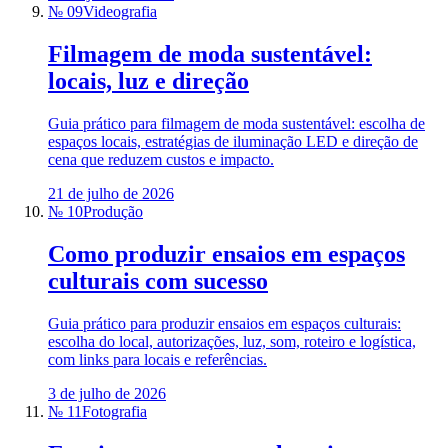
№ 09
Videografia
Filmagem de moda sustentável:
locais, luz e direção
Guia prático para filmagem de moda sustentável: escolha de
espaços locais, estratégias de iluminação LED e direção de
cena que reduzem custos e impacto.
21 de julho de 2026
№ 10
Produção
Como produzir ensaios em espaços
culturais com sucesso
Guia prático para produzir ensaios em espaços culturais:
escolha do local, autorizações, luz, som, roteiro e logística,
com links para locais e referências.
3 de julho de 2026
№ 11
Fotografia