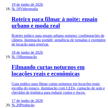
19 de junho de 2026
№ 18
Videografia
Roteiro para filmar à noite: ensaio
urbano e moda real
Roteiro prático para ensaio urbano noturno: configurações de
câmera, iluminação portátil, sequência de tomadas e exemplos
de locação para reservar.
18 de junho de 2026
№ 19
Iluminação
Filmando curtas noturnos em
locações reais e econômicas
Guia prático para filmar curtas noturnos em locações reais:
escolha do espaço, iluminação com LEDs, captação de som e
checklist de logística para reduzir custos e riscos.
17 de junho de 2026
№ 20
Produção