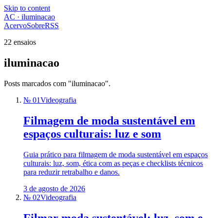
Skip to content
AC · iluminacao
Acervo
Sobre
RSS
22 ensaios
iluminacao
Posts marcados com "iluminacao".
№ 01
Videografia
Filmagem de moda sustentável em
espaços culturais: luz e som
Guia prático para filmagem de moda sustentável em espaços
culturais: luz, som, ética com as peças e checklists técnicos
para reduzir retrabalho e danos.
3 de agosto de 2026
№ 02
Videografia
Filmar moda sustentável: luz, som e