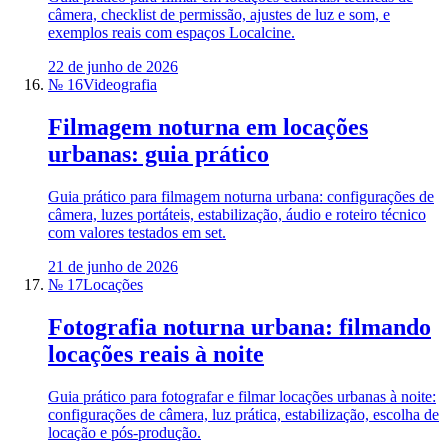
câmera, checklist de permissão, ajustes de luz e som, e
exemplos reais com espaços Localcine.
22 de junho de 2026
№ 16
Videografia
Filmagem noturna em locações
urbanas: guia prático
Guia prático para filmagem noturna urbana: configurações de
câmera, luzes portáteis, estabilização, áudio e roteiro técnico
com valores testados em set.
21 de junho de 2026
№ 17
Locações
Fotografia noturna urbana: filmando
locações reais à noite
Guia prático para fotografar e filmar locações urbanas à noite:
configurações de câmera, luz prática, estabilização, escolha de
locação e pós-produção.