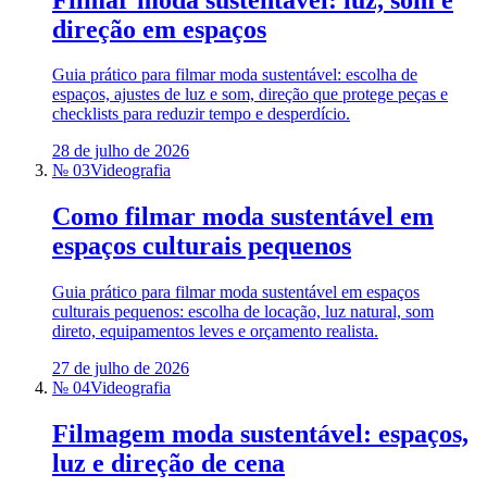
direção em espaços
Guia prático para filmar moda sustentável: escolha de
espaços, ajustes de luz e som, direção que protege peças e
checklists para reduzir tempo e desperdício.
28 de julho de 2026
№ 03
Videografia
Como filmar moda sustentável em
espaços culturais pequenos
Guia prático para filmar moda sustentável em espaços
culturais pequenos: escolha de locação, luz natural, som
direto, equipamentos leves e orçamento realista.
27 de julho de 2026
№ 04
Videografia
Filmagem moda sustentável: espaços,
luz e direção de cena