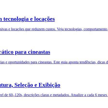
 tecnologia e locações
ivas e locações que reduzem custos. Veja tecnologias, comportamento d
ático para cineastas
s e oportunidades para cineastas. Este guia aponta tendências, dicas de
tura, Seleção e Exibição
el de 60–120s, descrições claras e metadados. Atualize a cada 6 meses e