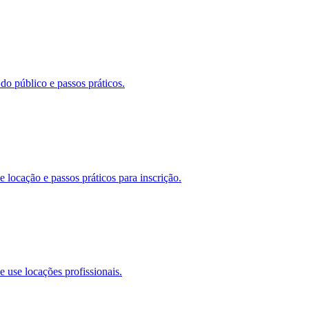
o público e passos práticos.
 locação e passos práticos para inscrição.
 use locações profissionais.