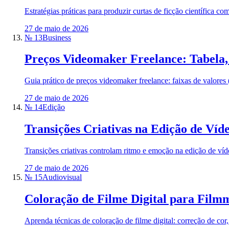
Estratégias práticas para produzir curtas de ficção científica 
27 de maio de 2026
№ 13
Business
Preços Videomaker Freelance: Tabela, 
Guia prático de preços videomaker freelance: faixas de valore
27 de maio de 2026
№ 14
Edição
Transições Criativas na Edição de Víde
Transições criativas controlam ritmo e emoção na edição de víde
27 de maio de 2026
№ 15
Audiovisual
Coloração de Filme Digital para Film
Aprenda técnicas de coloração de filme digital: correção de cor,