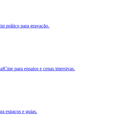
ist prático para gravação.
lCine para ensaios e cenas imersivas.
ra espaços e guias.