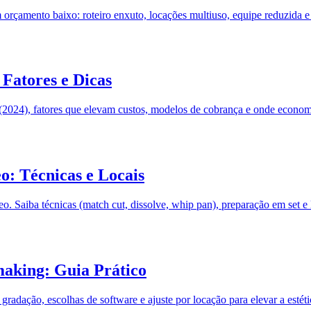
com orçamento baixo: roteiro enxuto, locações multiuso, equipe reduzida
Fatores e Dicas
s (2024), fatores que elevam custos, modelos de cobrança e onde econom
o: Técnicas e Locais
o. Saiba técnicas (match cut, dissolve, whip pan), preparação em set e l
making: Guia Prático
 gradação, escolhas de software e ajuste por locação para elevar a estéti