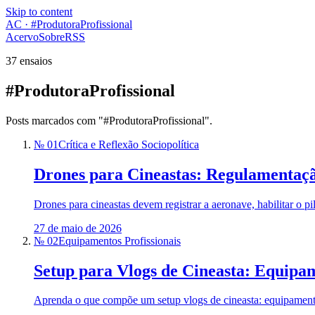
Skip to content
AC · #ProdutoraProfissional
Acervo
Sobre
RSS
37 ensaios
#ProdutoraProfissional
Posts marcados com "#ProdutoraProfissional".
№ 01
Crítica e Reflexão Sociopolítica
Drones para Cineastas: Regulamentaçã
Drones para cineastas devem registrar a aeronave, habilitar o p
27 de maio de 2026
№ 02
Equipamentos Profissionais
Setup para Vlogs de Cineasta: Equipa
Aprenda o que compõe um setup vlogs de cineasta: equipamentos