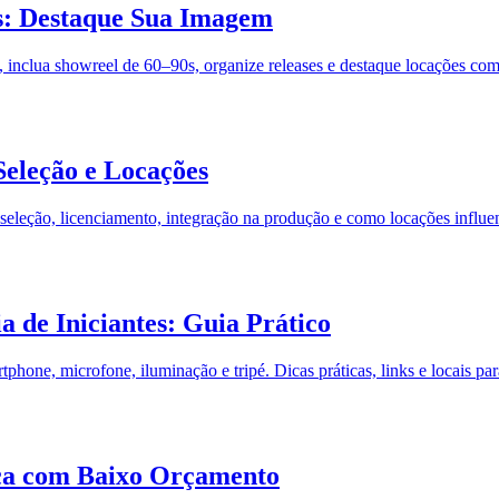
is: Destaque Sua Imagem
os, inclua showreel de 60–90s, organize releases e destaque locações c
Seleção e Locações
 de seleção, licenciamento, integração na produção e como locações influ
 de Iniciantes: Guia Prático
hone, microfone, iluminação e tripé. Dicas práticas, links e locais pa
ica com Baixo Orçamento