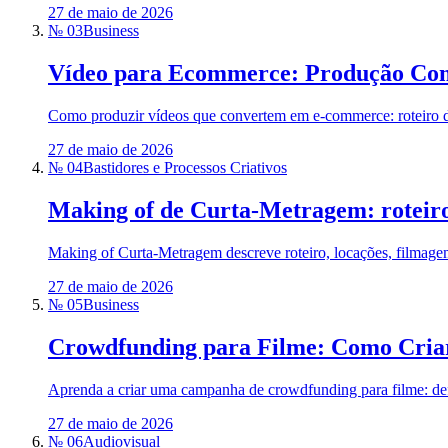
27 de maio de 2026
№ 03
Business
Vídeo para Ecommerce: Produção Com
Como produzir vídeos que convertem em e‑commerce: roteiro de
27 de maio de 2026
№ 04
Bastidores e Processos Criativos
Making of de Curta-Metragem: roteiro
Making of Curta-Metragem descreve roteiro, locações, filmagem,
27 de maio de 2026
№ 05
Business
Crowdfunding para Filme: Como Criar
Aprenda a criar uma campanha de crowdfunding para filme: def
27 de maio de 2026
№ 06
Audiovisual