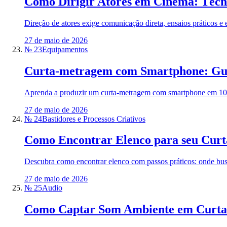
Como Dirigir Atores em Cinema: Técn
Direção de atores exige comunicação direta, ensaios práticos e 
27 de maio de 2026
№ 23
Equipamentos
Curta-metragem com Smartphone: Guia
Aprenda a produzir um curta-metragem com smartphone em 10 p
27 de maio de 2026
№ 24
Bastidores e Processos Criativos
Como Encontrar Elenco para seu Curt
Descubra como encontrar elenco com passos práticos: onde busca
27 de maio de 2026
№ 25
Audio
Como Captar Som Ambiente em Curta‑