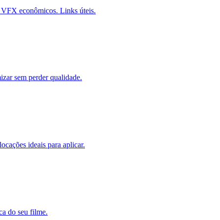
 e VFX econômicos. Links úteis.
izar sem perder qualidade.
ocações ideais para aplicar.
ca do seu filme.