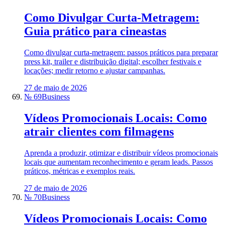
Como Divulgar Curta-Metragem:
Guia prático para cineastas
Como divulgar curta-metragem: passos práticos para preparar
press kit, trailer e distribuição digital; escolher festivais e
locações; medir retorno e ajustar campanhas.
27 de maio de 2026
№ 69
Business
Vídeos Promocionais Locais: Como
atrair clientes com filmagens
Aprenda a produzir, otimizar e distribuir vídeos promocionais
locais que aumentam reconhecimento e geram leads. Passos
práticos, métricas e exemplos reais.
27 de maio de 2026
№ 70
Business
Vídeos Promocionais Locais: Como