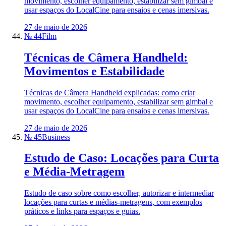
movimento, escolher equipamento, estabilizar sem gimbal e
usar espaços do LocalCine para ensaios e cenas imersivas.
27 de maio de 2026
№ 44
Film
Técnicas de Câmera Handheld:
Movimentos e Estabilidade
Técnicas de Câmera Handheld explicadas: como criar
movimento, escolher equipamento, estabilizar sem gimbal e
usar espaços do LocalCine para ensaios e cenas imersivas.
27 de maio de 2026
№ 45
Business
Estudo de Caso: Locações para Curta
e Média-Metragem
Estudo de caso sobre como escolher, autorizar e intermediar
locações para curtas e médias-metragens, com exemplos
práticos e links para espaços e guias.