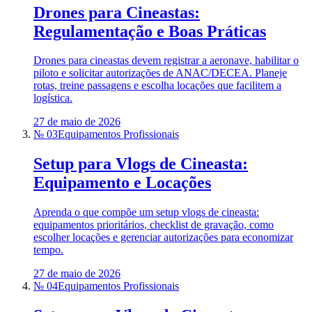
Drones para Cineastas:
Regulamentação e Boas Práticas
Drones para cineastas devem registrar a aeronave, habilitar o
piloto e solicitar autorizações de ANAC/DECEA. Planeje
rotas, treine passagens e escolha locações que facilitem a
logística.
27 de maio de 2026
№ 03
Equipamentos Profissionais
Setup para Vlogs de Cineasta:
Equipamento e Locações
Aprenda o que compõe um setup vlogs de cineasta:
equipamentos prioritários, checklist de gravação, como
escolher locações e gerenciar autorizações para economizar
tempo.
27 de maio de 2026
№ 04
Equipamentos Profissionais