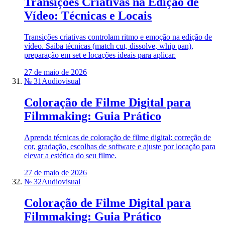
Transições Criativas na Edição de
Vídeo: Técnicas e Locais
Transições criativas controlam ritmo e emoção na edição de
vídeo. Saiba técnicas (match cut, dissolve, whip pan),
preparação em set e locações ideais para aplicar.
27 de maio de 2026
№ 31
Audiovisual
Coloração de Filme Digital para
Filmmaking: Guia Prático
Aprenda técnicas de coloração de filme digital: correção de
cor, gradação, escolhas de software e ajuste por locação para
elevar a estética do seu filme.
27 de maio de 2026
№ 32
Audiovisual
Coloração de Filme Digital para
Filmmaking: Guia Prático