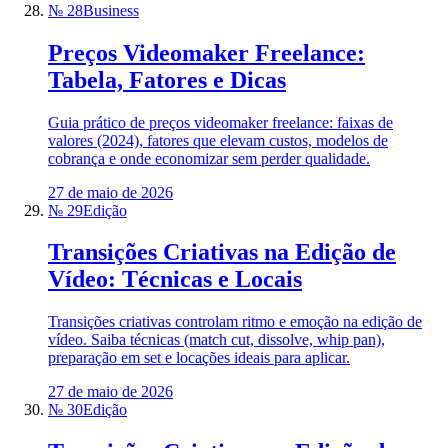
№ 28
Business
Preços Videomaker Freelance:
Tabela, Fatores e Dicas
Guia prático de preços videomaker freelance: faixas de
valores (2024), fatores que elevam custos, modelos de
cobrança e onde economizar sem perder qualidade.
27 de maio de 2026
№ 29
Edição
Transições Criativas na Edição de
Vídeo: Técnicas e Locais
Transições criativas controlam ritmo e emoção na edição de
vídeo. Saiba técnicas (match cut, dissolve, whip pan),
preparação em set e locações ideais para aplicar.
27 de maio de 2026
№ 30
Edição