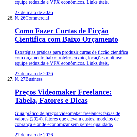
equipe reduzida e VFX econômicos. Links úteis.
27 de maio de 2026
№ 26
Commercial
Como Fazer Curtas de Ficção
Científica com Baixo Orçamento
Estratégias práticas para produzir curtas de ficção científica
com orçamento baixo: roteiro enxuto, locações multiuso,
equipe reduzida e VFX econômicos. Links úteis.
27 de maio de 2026
№ 27
Business
Preços Videomaker Freelance:
Tabela, Fatores e Dicas
Guia prático de preços videomaker freelance: faixas de
valores (2024), fatores que elevam custos, modelos de
cobrança e onde economizar sem perder qualidade.
27 de maio de 2026