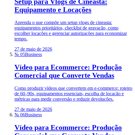
Setup para Vlogs de Cineasta:
Equipamento e Locações
Aprenda o que compõe um setup vlogs de cineasta:
equipamentos prioritários, checklist de gravação, como
escolher locações e gerenciar autorizações para economizar
tempo.
27 de maio de 2026
№ 05
Business
Vídeo para Ecommerce: Produção
Comercial que Converte Vendas
Como produzir vídeos que convertem em e‑commerce: roteiro
de 60–90s, equipamentos essenciais, escolha de locação e
métricas para medir conversão e reduzir devoluções.
27 de maio de 2026
№ 06
Business
Vídeo para Ecommerce: Produção