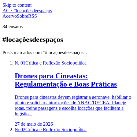
Skip to content
AC · #locaçõesdeespaços
Acervo
Sobre
RSS
84 ensaios
#locaçõesdeespaços
Posts marcados com "#locaçõesdeespaços".
№ 01
Crítica e Reflexão Sociopolítica
Drones para Cineastas:
Regulamentação e Boas Práticas
Drones para cineastas devem registrar a aeronave, habilitar o
piloto e solicitar autorizações de ANAC/DECEA. Planeje
rotas, treine passagens e escolha locações que facilitem a
logística.
27 de maio de 2026
№ 02
Crítica e Reflexão Sociopolítica