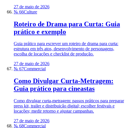
27 de maio de 2026
№ 66
Culture
Roteiro de Drama para Curta: Guia
prático e exemplo
Guia prático para escrever um roteiro de drama para curta:
estrutura em três atos, desenvolvimento de personagens,
escolha de locações e checklist de produção.
27 de maio de 2026
№ 67
Commercial
Como Divulgar Curta-Metragem:
Guia prático para cineastas
Como divulgar curta-metragem: passos práticos para preparar
press kit, trailer e distribuição digital; escolher festivais e
locações; medir retorno e ajustar campanhas.
27 de maio de 2026
№ 68
Commercial