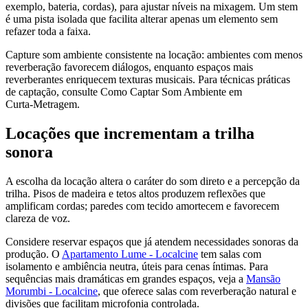
exemplo, bateria, cordas), para ajustar níveis na mixagem. Um stem
é uma pista isolada que facilita alterar apenas um elemento sem
refazer toda a faixa.
Capture som ambiente consistente na locação: ambientes com menos
reverberação favorecem diálogos, enquanto espaços mais
reverberantes enriquecem texturas musicais. Para técnicas práticas
de captação, consulte Como Captar Som Ambiente em
Curta‑Metragem.
Locações que incrementam a trilha
sonora
A escolha da locação altera o caráter do som direto e a percepção da
trilha. Pisos de madeira e tetos altos produzem reflexões que
amplificam cordas; paredes com tecido amortecem e favorecem
clareza de voz.
Considere reservar espaços que já atendem necessidades sonoras da
produção. O
Apartamento Lume - Localcine
tem salas com
isolamento e ambiência neutra, úteis para cenas íntimas. Para
sequências mais dramáticas em grandes espaços, veja a
Mansão
Morumbi - Localcine
, que oferece salas com reverberação natural e
divisões que facilitam microfonia controlada.