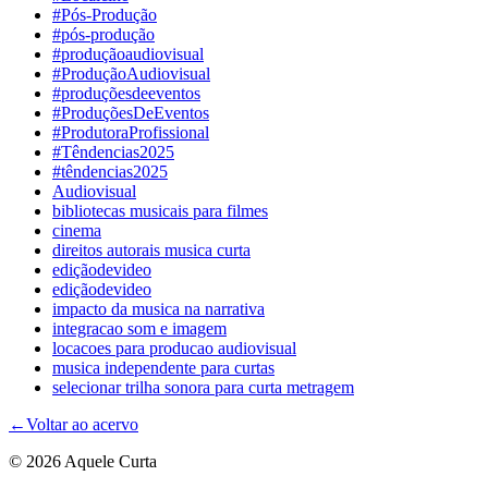
#Pós-Produção
#pós-produção
#produçãoaudiovisual
#ProduçãoAudiovisual
#produçõesdeeventos
#ProduçõesDeEventos
#ProdutoraProfissional
#Têndencias2025
#têndencias2025
Audiovisual
bibliotecas musicais para filmes
cinema
direitos autorais musica curta
ediçãodevideo
ediçãodevideo
impacto da musica na narrativa
integracao som e imagem
locacoes para producao audiovisual
musica independente para curtas
selecionar trilha sonora para curta metragem
←
Voltar ao acervo
© 2026 Aquele Curta