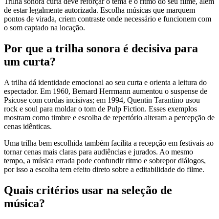
Trilha sonora curta deve reforçar o tema e o ritmo do seu filme, além
de estar legalmente autorizada. Escolha músicas que marquem
pontos de virada, criem contraste onde necessário e funcionem com
o som captado na locação.
Por que a trilha sonora é decisiva para
um curta?
A trilha dá identidade emocional ao seu curta e orienta a leitura do
espectador. Em 1960, Bernard Herrmann aumentou o suspense de
Psicose com cordas incisivas; em 1994, Quentin Tarantino usou
rock e soul para moldar o tom de Pulp Fiction. Esses exemplos
mostram como timbre e escolha de repertório alteram a percepção de
cenas idênticas.
Uma trilha bem escolhida também facilita a recepção em festivais ao
tornar cenas mais claras para audiências e jurados. Ao mesmo
tempo, a música errada pode confundir ritmo e sobrepor diálogos,
por isso a escolha tem efeito direto sobre a editabilidade do filme.
Quais critérios usar na seleção de
música?