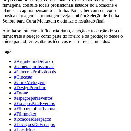
filmagens, consulte locais profissionais listados no Localcine e
planeje a captura pensando na trilha. Para saber como integrar
música e imagem na montagem, veja também Seleção de Trilha
Sonora para Curta Metragem e otimize o resultado final.
A trilha sonora curta influencia ritmo, emoção e recepção do seu
filme; trate a seleção como parte do roteiro e da produção desde o
início para obter resultados técnicos e narrativos alinhados.
Tags
#ArquiteturaDeLuxo
#câmerasprofissionais
#CâmerasProfissionais
#Cineasta
#CurtaMetragem
#DesignPremium
#Drone
#espaçosparaeventos
#EspaçosParaEventos
#FilmagemProfissional
#Filmmaker
#locaçõesdeespaços
#LocaçõesDeEspaços
#Localcine