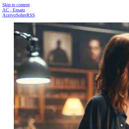
Skip to content
AC · Ensaio
Acervo
Sobre
RSS